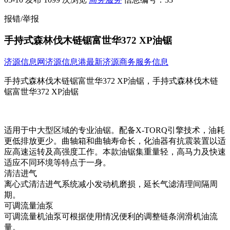
报错/举报
手持式森林伐木链锯富世华372 XP油锯
济源信息网
济源信息港
最新济源商务服务信息
手持式森林伐木链锯富世华372 XP油锯，手持式森林伐木链
锯富世华372 XP油锯
适用于中大型区域的专业油锯。配备X-TORQ引擎技术，油耗
更低排放更少。曲轴箱和曲轴寿命长，化油器有抗震装置以适
应高速运转及高强度工作。本款油锯集重量轻，高马力及快速
适应不同环境等特点于一身。
清洁进气
离心式清洁进气系统减小发动机磨损，延长气滤清理间隔周
期。
可调流量油泵
可调流量机油泵可根据使用情况便利的调整链条润滑机油流
量。