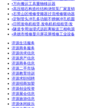
•
万向搬运工具重物移运器
•
高压细石构造柱结构浇筑泵厂家直销
•
石景山区维修变频器过流维修驱动器
•
定制管头冲孔多功能不锈钢冲孔机圆
•
日照发电机租赁,发电机机组租赁/发
•
隧道专用油浸式远距离输送三相电源
•
承德市维修显示屏花屏维修工业设备
济源生活服务
济源商务服务
济源供求信息
济源房产信息
济源商务信息
济源二手市场
济源教育培训
济源求职招聘
济源招商加盟
济源创业投资
济源展会信息
济源旅游信息
济源休闲娱乐