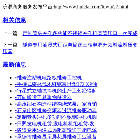
济源商务服务发布平台:http://www.hulidai.com/fuwu/27.html
相关信息
上一篇：
定制管头冲孔多功能不锈钢冲孔机圆管压口一次完成
下一篇：
隧道专用油浸式远距离输送三相电源升频增流增压变
压器
最新信息
•
维修注塑机电路板维修工控机
•
手持式森林伐木链锯富世华372 XP油
•
行星式立轴搅拌机的生产工艺经得起
•
万向搬运工具重物移运器
•
高压细石构造柱结构浇筑泵厂家直销
•
石景山区维修变频器过流维修驱动器
•
定制管头冲孔多功能不锈钢冲孔机圆
•
日照发电机租赁,发电机机组租赁/发
•
隧道专用油浸式远距离输送三相电源
•
承德市维修显示屏花屏维修工业设备