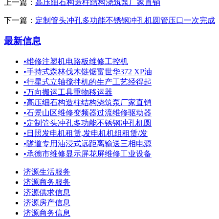
上一篇：
高压细石构造柱结构浇筑泵厂家直销
下一篇：
定制管头冲孔多功能不锈钢冲孔机圆管压口一次完成
最新信息
•
维修注塑机电路板维修工控机
•
手持式森林伐木链锯富世华372 XP油
•
行星式立轴搅拌机的生产工艺经得起
•
万向搬运工具重物移运器
•
高压细石构造柱结构浇筑泵厂家直销
•
石景山区维修变频器过流维修驱动器
•
定制管头冲孔多功能不锈钢冲孔机圆
•
日照发电机租赁,发电机机组租赁/发
•
隧道专用油浸式远距离输送三相电源
•
承德市维修显示屏花屏维修工业设备
济源生活服务
济源商务服务
济源供求信息
济源房产信息
济源商务信息