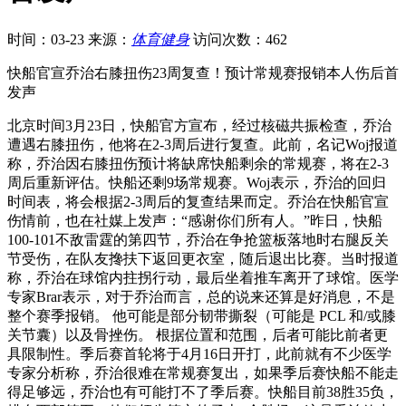
时间：03-23
来源：
体育健身
访问次数：462
快船官宣乔治右膝扭伤23周复查！预计常规赛报销本人伤后首
发声
北京时间3月23日，快船官方宣布，经过核磁共振检查，乔治
遭遇右膝扭伤，他将在2-3周后进行复查。此前，名记Woj报道
称，乔治因右膝扭伤预计将缺席快船剩余的常规赛，将在2-3
周后重新评估。快船还剩9场常规赛。Woj表示，乔治的回归
时间表，将会根据2-3周后的复查结果而定。乔治在快船官宣
伤情前，也在社媒上发声：“感谢你们所有人。”昨日，快船
100-101不敌雷霆的第四节，乔治在争抢篮板落地时右腿反关
节受伤，在队友搀扶下返回更衣室，随后退出比赛。当时报道
称，乔治在球馆内拄拐行动，最后坐着推车离开了球馆。医学
专家Brar表示，对于乔治而言，总的说来还算是好消息，不是
整个赛季报销。 他可能是部分韧带撕裂（可能是 PCL 和/或膝
关节囊）以及骨挫伤。 根据位置和范围，后者可能比前者更
具限制性。季后赛首轮将于4月16日开打，此前就有不少医学
专家分析称，乔治很难在常规赛复出，如果季后赛快船不能走
得足够远，乔治也有可能打不了季后赛。快船目前38胜35负，