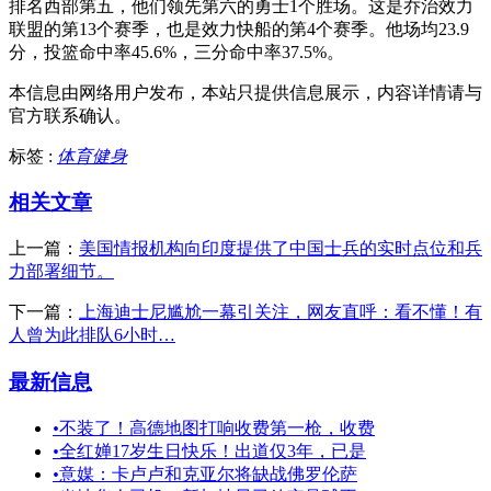
排名西部第五，他们领先第六的勇士1个胜场。这是乔治效力
联盟的第13个赛季，也是效力快船的第4个赛季。他场均23.9
分，投篮命中率45.6%，三分命中率37.5%。
本信息由网络用户发布，
本站只提供信息展示，内容详情请与
官方联系确认。
标签 :
体育健身
相关文章
上一篇：
美国情报机构向印度提供了中国士兵的实时点位和兵
力部署细节。
下一篇：
上海迪士尼尴尬一幕引关注，网友直呼：看不懂！有
人曾为此排队6小时…
最新信息
•
不装了！高德地图打响收费第一枪，收费
•
全红婵17岁生日快乐！出道仅3年，已是
•
意媒：卡卢卢和克亚尔将缺战佛罗伦萨