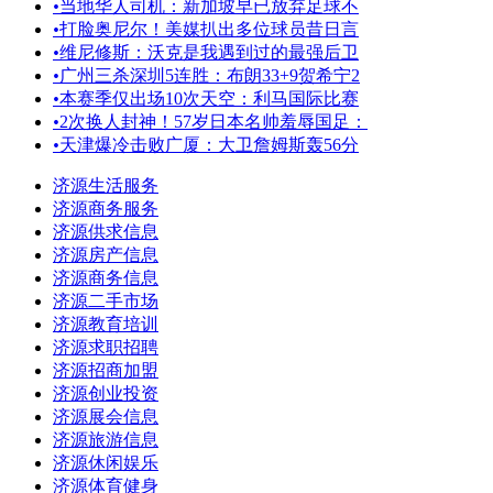
•
当地华人司机：新加坡早已放弃足球不
•
打脸奥尼尔！美媒扒出多位球员昔日言
•
维尼修斯：沃克是我遇到过的最强后卫
•
广州三杀深圳5连胜：布朗33+9贺希宁2
•
本赛季仅出场10次天空：利马国际比赛
•
2次换人封神！57岁日本名帅羞辱国足：
•
天津爆冷击败广厦：大卫詹姆斯轰56分
济源生活服务
济源商务服务
济源供求信息
济源房产信息
济源商务信息
济源二手市场
济源教育培训
济源求职招聘
济源招商加盟
济源创业投资
济源展会信息
济源旅游信息
济源休闲娱乐
济源体育健身