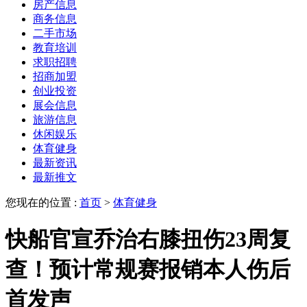
房产信息
商务信息
二手市场
教育培训
求职招聘
招商加盟
创业投资
展会信息
旅游信息
休闲娱乐
体育健身
最新资讯
最新推文
您现在的位置 :
首页
>
体育健身
快船官宣乔治右膝扭伤23周复
查！预计常规赛报销本人伤后
首发声