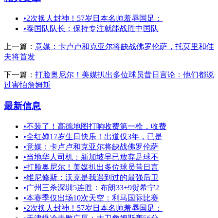
•
2次换人封神！57岁日本名帅羞辱国足：
•
泰国队队长：保持专注就能战胜中国队
上一篇：
意媒：卡卢卢和克亚尔将缺战佛罗伦萨，托莫里和佳
夫将首发
下一篇：
打脸奥尼尔！美媒扒出多位球员昔日言论：他们都说
过害怕詹姆斯
最新信息
•
不装了！高德地图打响收费第一枪，收费
•
全红婵17岁生日快乐！出道仅3年，已是
•
意媒：卡卢卢和克亚尔将缺战佛罗伦萨
•
当地华人司机：新加坡早已放弃足球不
•
打脸奥尼尔！美媒扒出多位球员昔日言
•
维尼修斯：沃克是我遇到过的最强后卫
•
广州三杀深圳5连胜：布朗33+9贺希宁2
•
本赛季仅出场10次天空：利马国际比赛
•
2次换人封神！57岁日本名帅羞辱国足：