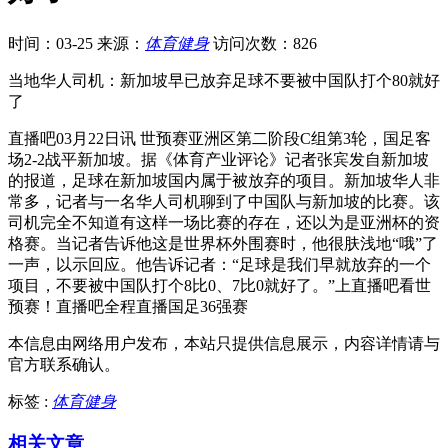
时间：03-25
来源：
体育健身
访问次数：826
当地华人司机：新加坡早已放弃足球不要被中国队打个80就好
了
直播吧03月22日讯 世预赛亚洲区第二阶段C组第3轮，国足客
场2-2战平新加坡。据《体育产业评论》记者张宾发自新加坡
的报道，足球在新加坡国内属于被放弃的项目。新加坡华人非
常多，记者与一名华人司机聊到了中国队与新加坡的比赛。该
司机完全不知道有这样一场比赛的存在，还以为是亚洲杯的资
格赛。当记者告诉他这是世界杯外围赛时，他很肤浅地“哦”了
一声，以示回应。他告诉记者：“足球是我们早就放弃的一个
项目，不要被中国队打个8比0、7比0就好了。”上直播吧看世
预赛！直播吧全程直播国足36强赛
本信息由网络用户发布，
本站只提供信息展示，内容详情请与
官方联系确认。
标签 :
体育健身
相关文章