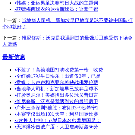
•
韩媒：亚运男足决赛韩日大战的主题词
•
获赠梅西球衣的达拉斯球员：这辈子都
上一篇：
当地华人司机：新加坡早已放弃足球不要被中国队打
个80就好了
下一篇：
维尼修斯：沃克是我遇到过的最强后卫他受伤下场令
人遗憾
最新信息
•
不装了！高德地图打响收费第一枪，收费
•
全红婵17岁生日快乐！出道仅3年，已是
•
意媒：卡卢卢和克亚尔将缺战佛罗伦萨
•
当地华人司机：新加坡早已放弃足球不
•
打脸奥尼尔！美媒扒出多位球员昔日言
•
维尼修斯：沃克是我遇到过的最强后卫
•
广州三杀深圳5连胜：布朗33+9贺希宁2
•
本赛季仅出场10次天空：利马国际比赛
•
2次换人封神！57岁日本名帅羞辱国足：
•
天津爆冷击败广厦：大卫詹姆斯轰56分