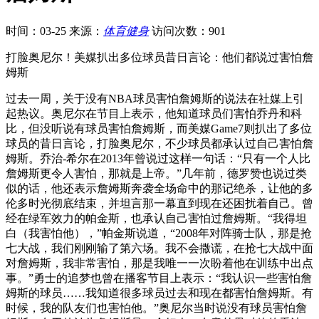
时间：03-25
来源：
体育健身
访问次数：901
打脸奥尼尔！美媒扒出多位球员昔日言论：他们都说过害怕詹
姆斯
过去一周，关于没有NBA球员害怕詹姆斯的说法在社媒上引
起热议。奥尼尔在节目上表示，他知道球员们害怕乔丹和科
比，但没听说有球员害怕詹姆斯，而美媒Game7则扒出了多位
球员的昔日言论，打脸奥尼尔，不少球员都承认过自己害怕詹
姆斯。乔治-希尔在2013年曾说过这样一句话：“只有一个人比
詹姆斯更令人害怕，那就是上帝。”几年前，德罗赞也说过类
似的话，他还表示詹姆斯奔袭全场命中的那记绝杀，让他的多
伦多时光彻底结束，并坦言那一幕直到现在还困扰着自己。曾
经在绿军效力的帕金斯，也承认自己害怕过詹姆斯。“我得坦
白（我害怕他），”帕金斯说道，“2008年对阵骑士队，那是抢
七大战，我们刚刚输了第六场。我不会撒谎，在抢七大战中面
对詹姆斯，我非常害怕，那是我唯一一次盼着他在训练中出点
事。”勇士的追梦也曾在播客节目上表示：“我认识一些害怕詹
姆斯的球员……我知道很多球员过去和现在都害怕詹姆斯。有
时候，我的队友们也害怕他。”奥尼尔当时说没有球员害怕詹