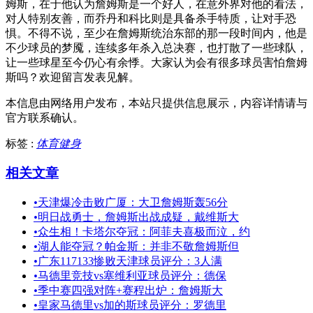
姆斯，在于他认为詹姆斯是一个好人，在意外界对他的看法，
对人特别友善，而乔丹和科比则是具备杀手特质，让对手恐
惧。不得不说，至少在詹姆斯统治东部的那一段时间内，他是
不少球员的梦魇，连续多年杀入总决赛，也打散了一些球队，
让一些球星至今仍心有余悸。大家认为会有很多球员害怕詹姆
斯吗？欢迎留言发表见解。
本信息由网络用户发布，
本站只提供信息展示，内容详情请与
官方联系确认。
标签 :
体育健身
相关文章
•
天津爆冷击败广厦：大卫詹姆斯轰56分
•
明日战勇士，詹姆斯出战成疑，戴维斯大
•
众生相！卡塔尔夺冠：阿菲夫喜极而泣，约
•
湖人能夺冠？帕金斯：并非不敬詹姆斯但
•
广东117133惨败天津球员评分：3人满
•
马德里竞技vs塞维利亚球员评分：德保
•
季中赛四强对阵+赛程出炉：詹姆斯大
•
皇家马德里vs加的斯球员评分：罗德里