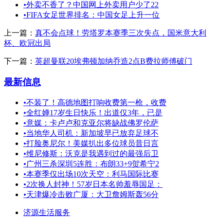
•
外卖不香了？中国网上外卖用户少了22
•
FIFA女足世界排名：中国女足上升一位
上一篇：
真不会点球！劳塔罗本赛季三次失点，国米意大利
杯、欧冠出局
下一篇：
英超曼联20埃弗顿加纳乔造2点B费拉师傅破门
最新信息
•
不装了！高德地图打响收费第一枪，收费
•
全红婵17岁生日快乐！出道仅3年，已是
•
意媒：卡卢卢和克亚尔将缺战佛罗伦萨
•
当地华人司机：新加坡早已放弃足球不
•
打脸奥尼尔！美媒扒出多位球员昔日言
•
维尼修斯：沃克是我遇到过的最强后卫
•
广州三杀深圳5连胜：布朗33+9贺希宁2
•
本赛季仅出场10次天空：利马国际比赛
•
2次换人封神！57岁日本名帅羞辱国足：
•
天津爆冷击败广厦：大卫詹姆斯轰56分
济源生活服务