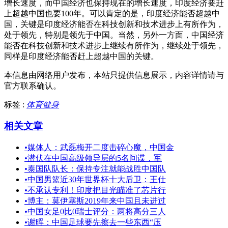
增长速度，而中国经济也保持现在的增长速度，印度经济要赶
上超越中国也要100年。可以肯定的是，印度经济能否超越中
国，关键是印度经济能否在科技创新和技术进步上有所作为，
处于领先，特别是领先于中国。当然，另外一方面，中国经济
能否在科技创新和技术进步上继续有所作为，继续处于领先，
同样是印度经济能否赶上超越中国的关键。
本信息由网络用户发布，
本站只提供信息展示，内容详情请与
官方联系确认。
标签 :
体育健身
相关文章
•
媒体人：武磊梅开二度击碎心魔，中国金
•
潜伏在中国高级领导层的5名间谍，军
•
泰国队队长：保持专注就能战胜中国队
•
中国男篮近30年世界杯十大后卫：王仕
•
不承认专利！印度把目光瞄准了芯片行
•
博主：莫伊塞斯2019年来中国且未进过
•
中国女足0比0瑞士评分：两将高分三人
•
谢晖：中国足球要先擦去一些东西“压