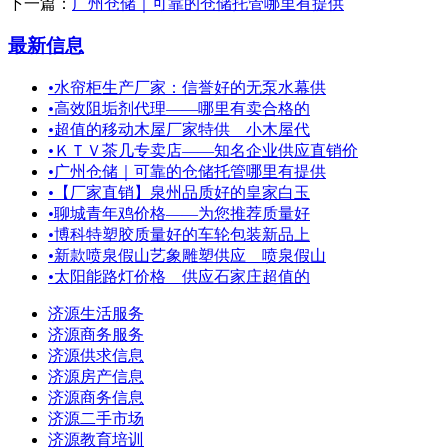
下一篇：
广州仓储｜可靠的仓储托管哪里有提供
最新信息
•
水帘柜生产厂家：信誉好的无泵水幕供
•
高效阻垢剂代理——哪里有卖合格的
•
超值的移动木屋厂家特供 小木屋代
•
ＫＴＶ茶几专卖店——知名企业供应直销价
•
广州仓储｜可靠的仓储托管哪里有提供
•
【厂家直销】泉州品质好的皇家白玉
•
聊城青年鸡价格——为您推荐质量好
•
博科特塑胶质量好的车轮包装新品上
•
新款喷泉假山艺象雕塑供应＿喷泉假山
•
太阳能路灯价格 供应石家庄超值的
济源生活服务
济源商务服务
济源供求信息
济源房产信息
济源商务信息
济源二手市场
济源教育培训