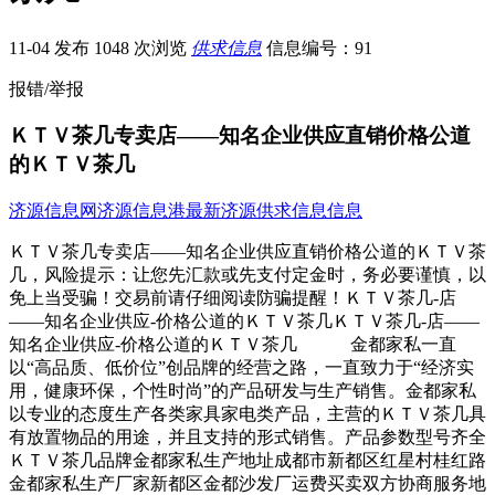
11-04 发布
1048 次浏览
供求信息
信息编号：91
报错/举报
ＫＴＶ茶几专卖店——知名企业供应直销价格公道
的ＫＴＶ茶几
济源信息网
济源信息港
最新济源供求信息信息
ＫＴＶ茶几专卖店——知名企业供应直销价格公道的ＫＴＶ茶
几，风险提示：让您先汇款或先支付定金时，务必要谨慎，以
免上当受骗！交易前请仔细阅读防骗提醒！ＫＴＶ茶几-店
——知名企业供应-价格公道的ＫＴＶ茶几ＫＴＶ茶几-店——
知名企业供应-价格公道的ＫＴＶ茶几 金都家私一直
以“高品质、低价位”创品牌的经营之路，一直致力于“经济实
用，健康环保，个性时尚”的产品研发与生产销售。金都家私
以专业的态度生产各类家具家电类产品，主营的ＫＴＶ茶几具
有放置物品的用途，并且支持的形式销售。产品参数型号齐全
ＫＴＶ茶几品牌金都家私生产地址成都市新都区红星村桂红路
金都家私生产厂家新都区金都沙发厂运费买卖双方协商服务地