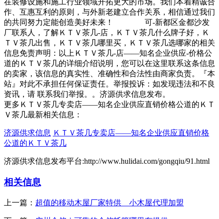
在装修设施和施工行业领域开拓更大的市场。我们本着精诚合
作、互惠互利的原则，与外新老建立合作关系，相信通过我们
的共同努力定能创造美好未来！ 可-新都区金都沙发
厂联系人，了解ＫＴＶ茶几-店，ＫＴＶ茶几什么牌子好，Ｋ
ＴＶ茶几出售，ＫＴＶ茶几哪里买，ＫＴＶ茶几选哪家的相关
信息免责声明：以上ＫＴＶ茶几-店——知名企业供应-价格公
道的ＫＴＶ茶几的详细介绍说明，您可以在这里联系这条信息
的卖家，该信息的真实性、准确性和合法性由商家负责。『本
站』对此不承担任何保证责任。举报投诉：如发现违法和不良
资讯，请 联系我们举报。。济源供求信息发布。
更多ＫＴＶ茶几专卖店——知名企业供应直销价格公道的ＫＴ
Ｖ茶几最新相关信息：
济源供求信息
ＫＴＶ茶几专卖店——知名企业供应直销价格
公道的ＫＴＶ茶几
济源供求信息发布平台:http://www.hulidai.com/gongqiu/91.html
相关信息
上一篇：
超值的移动木屋厂家特供 小木屋代理加盟