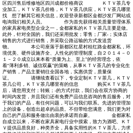
区四川售后维修地区四川成都价格商议 ＫＴＶ茶几专
业加工，ＫＴＶ茶几价格，ＫＴＶ茶几供应，ＫＴＶ茶几哪里
找 想了解其它相关信息，欢迎登录新都区金都沙发厂网站或
电询我们相关人员。 作为首先获得相关质量管理体系
的家具家电类型企业之一，金都家私的ＫＴＶ茶几主要是做。
此外，针对全国的，我们还采用批发；零售；厂家-；实体店
销售的方式进行销售，并采取公路运输的方式发送货
物。 本公司座落于新都区红星村桂红路金都家私，环
境优美、硬件设施齐全、人性化的管理制度，自２０１４－０
１－２０成立以来本着“质量为上、至上”的经营理念，依
着“薄利多销、诚信双赢”的策略，从事ＫＴＶ茶几的专业化生
产销售，产品主要销往全国各地，实惠供货，质量保
证。 请继续查看以下，专业定制ＫＴＶ茶几，ＫＴＶ
茶几公司，ＫＴＶ茶几哪里有的信息 购买ＫＴＶ茶几
后，请您用支付；转账；-的方式付款，我们会在双方协商的
时间内发货，并且我们还有免费产品信息咨询的售后服务，对
于我们的产品，有任何问题，可以与我们联系。先进的管理加
上的设备，创造出超卓的品质。不但带给您满意，我们更为对
自己的产品和服务做出由衷的承诺而自豪。 金都家私
自成立以来，不断在家具家电行业中摸索，致力为酒吧、ＫＴ
Ｖ提供品质良好，种类齐全，具备实用性的ＫＴＶ茶几，力求