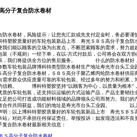
高分子复合防水卷材
合防水卷材，风险提示：让您先汇款或先支付定金时，务必要谨
博科特塑胶质量好的车轮包装新品上市 寿光ＳＢＳ高分子复
使我们能以顾客的立场为出发点，不断思索顾客的需求，努力超
不规则）一经下单，在以-方式付款后，公司将会在双方协商
联系，我们将提供全方位的售后服务。 什么的防水卷材好，
参数车轮包装品牌博科特类型防水卷材生产地址寿光市台头工业
高分子复合防水卷材，ＳＢＳ高分子聚乙烯丙纶防水卷材供
向需求群众供应质量可靠的车轮包装。经过多年的努力和积累，
的信赖。 博科特塑胶坚持“以顾客为中心，以质量为根本”
供优质的车轮包装，还支持以运输的方式运输产品，产品主要
立足把公司打造成功能材料领域的品牌领头公司而努力。我们的
求者合作共同获益，我们的地址是寿光市台头工业园。 以上
声明：以上博科特塑胶质量好的车轮包装新品上市 寿光ＳＢＳ
本站』对此不承担任何保证责任。举报投诉：如发现违法和不良资
子复合防水卷材最新相关信息：
ＢＳ高分子复合防水卷材