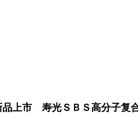
新品上市 寿光ＳＢＳ高分子复