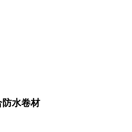
合防水卷材