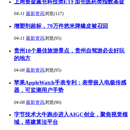
上周资金减仓科技类ETF加仓医药类指数基金
04-11
最新资讯
浏览(127)
增塑剂超标，79万件悠米牌橡皮被召回
04-11
最新资讯
浏览(95)
贵州10个最佳旅游景点，贵州自驾游必去好玩
的地方
04-08
最新资讯
浏览(95)
苹果AppleWatch手表专利：表带嵌入电极传感
器，可监测用户手势
04-08
最新资讯
浏览(90)
字节技术大牛跑步进入AIGC创业，聚焦视觉领
域，搭建算法平台