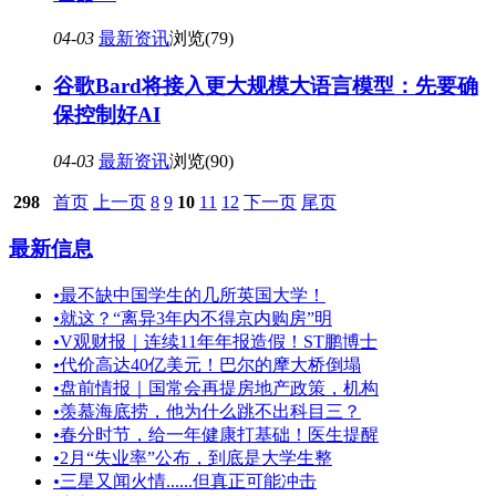
04-03
最新资讯
浏览(79)
谷歌Bard将接入更大规模大语言模型：先要确
保控制好AI
04-03
最新资讯
浏览(90)
298
首页
上一页
8
9
10
11
12
下一页
尾页
最新信息
•
最不缺中国学生的几所英国大学！
•
就这？“离异3年内不得京内购房”明
•
V观财报｜连续11年年报造假！ST鹏博士
•
代价高达40亿美元！巴尔的摩大桥倒塌
•
盘前情报｜国常会再提房地产政策，机构
•
羡慕海底捞，他为什么跳不出科目三？
•
春分时节，给一年健康打基础！医生提醒
•
2月“失业率”公布，到底是大学生整
•
三星又闻火情......但真正可能冲击