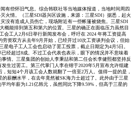
的新闻有些怀旧气息。综合韩联社等当地媒体报道，当地时间周四
灭火情。（三星SDI器兴区设施，来源：三星SDI）据悉，起火
灾没有造成人员伤亡，现场附近有一些帐篷被烧焦。三星SDI
On大概能排到第五和第六的位置。三星的确正在面临压力虽然目
工人2月6日举行新闻发布会，呼吁在 2024 年将工资提高
的劳资双方从去年9月开始，已经开过10次工资谈判会议，但始
三星电子工人工会也启动了罢工投票，截止日期定为4月5日。
率已经超过8成。不过工会代表也表示，眼下的情况并不意味着
的事情。三星集团的创始人李秉喆和第二任会长李健熙都坚持反
发生过罢工。第三代掌门人李在镕于2020年5月宣布允许组建
后，短短4个月该工会人数就翻了一倍至2万人。值得一提的是，
三星的薪酬水平，在去年竟然被SK海力士超过了。此外由于三星
均年薪为1.21亿韩元，虽然同比下降9.59%，但高于三星的