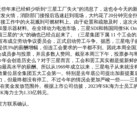
，近些年来已经鲜少听到“三星工厂失火”的消息了，这也令今天
楼突发火情，消防部门接报后迅速赶到现场，大约花了20分钟完全扑
焊接工作中的火花溅到可燃材料上。由于处置和疏散及时，这次火
显示器材料。在全球动力电池市场，三星SDI和韩国同僚SK 
的“火”的确也已经点起来了。（三星集团下属 11 个工会的工会
会宣布成立劳动争议委员会，正式启动劳工斗争。据悉，三星电子
供3%的薪酬增幅，但连工会要求的一半都不到。因此本周全国
会成员参与投票，并且多数人赞同。截至本周三下午，投票参与
。今年会创造历史么？对于三星而言，工会和罢工其实都是挺新鲜
最高水平的薪酬。所以从1969年成立以来，三星电子从来就没有
员数量位居全集团五大工会第一。特别是去年底公司提出加薪提案
工权力，但最终都没有停工。不过今年的情况会更加严峻一些——
奖金发放范围外。根据上市公司信披，2023年SK海力士员工的平
SK海力士为1.33亿韩元。
官方联系确认。