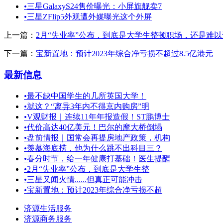
•
三星GalaxyS24售价曝光：小屏旗舰卖7
•
三星ZFlip5外观遭外媒曝光这个外屏
上一篇：
2月“失业率”公布，到底是大学生整顿职场，还是难
下一篇：
宝新置地：预计2023年综合净亏损不超过8.5亿港元
最新信息
•
最不缺中国学生的几所英国大学！
•
就这？“离异3年内不得京内购房”明
•
V观财报｜连续11年年报造假！ST鹏博士
•
代价高达40亿美元！巴尔的摩大桥倒塌
•
盘前情报｜国常会再提房地产政策，机构
•
羡慕海底捞，他为什么跳不出科目三？
•
春分时节，给一年健康打基础！医生提醒
•
2月“失业率”公布，到底是大学生整
•
三星又闻火情......但真正可能冲击
•
宝新置地：预计2023年综合净亏损不超
济源生活服务
济源商务服务