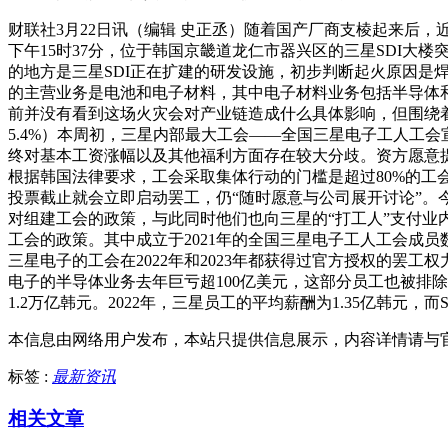
财联社3月22日讯（编辑 史正丞）随着国产厂商支棱起来后
下午15时37分，位于韩国京畿道龙仁市器兴区的三星SDI大
的地方是三星SDI正在扩建的研发设施，初步判断起火原因是
的主营业务是电池和电子材料，其中电子材料业务包括半导体和
前并没有看到这场火灾会对产业链造成什么具体影响，但围绕着三星
5.4%）本周初，三星内部最大工会——全国三星电子工人工
终对基本工资涨幅以及其他福利方面存在较大分歧。资方愿意提
根据韩国法律要求，工会采取集体行动的门槛是超过80%的工
投票截止就会立即启动罢工，仍“随时愿意与公司展开讨论”
对组建工会的政策，与此同时他们也向三星的“打工人”支付业内
工会的政策。其中成立于2021年的全国三星电子工人工会成
三星电子的工会在2022年和2023年都获得过官方授权的罢
电子的半导体业务去年巨亏超100亿美元，这部分员工也被排除在
1.2万亿韩元。2022年，三星员工的平均薪酬为1.35亿韩元，而
本信息由网络用户发布，
本站只提供信息展示，内容详情请与
标签 :
最新资讯
相关文章