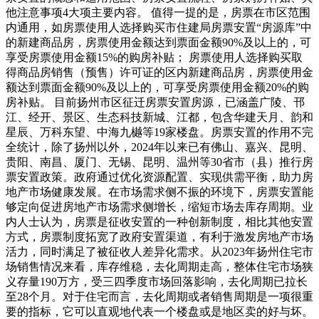
他注意事项4大项主要内容。 值得一提的是，房票在市区范围
内通用，如房票使用人选择购买市住建局房票安置“房源库”中
的新建商品房，房票使用金额达到票面金额90%及以上的，可
享受房票使用金额15%的购房补贴； 房票使用人选择购买取
得商品房销售（预售）许可证的区内新建商品房，房票使用金
额达到票面金额90%及以上的，可享受房票使用金额20%的购
房补贴。 目前扬州市区征迁房票安置房源，已涵盖广陵、邗
江、经开、景区、生态科技新城、江都，包含华建天月、韵和
星辰、万科东望、中海九樾等19家楼盘。房票安置的作用不完
全统计，除了扬州以外，2024年以来已有佛山、嘉兴、昆明、
贵阳、南昌、厦门、无锡、昆明、温州等30省市（县）推行房
票安置政策。政府通过优化资源配置、实现供需平衡，助力房
地产市场健康发展。在市场需求侧不振的环境下，房票安置能
够定向促进房地产市场需求侧增长，缩短市场去库存周期。业
内人士认为，房票是征收安置的一种创新制度，相比其他安置
方式，房票制度拓宽了政府安置渠道，有利于激发房地产市场
活力，同时满足了被征收人差异化需求。从2023年扬州住宅市
场销售情况来看，库存维稳，去化周期走高，整体住宅市场狭
义存量190万方，受三四季度市场回落影响，去化周期已拉长
至28个月。对于住宅而言，去化周期或者销售周期是一项很重
要的指标，它可以直观地代表一个楼盘或是地区卖的好与坏。