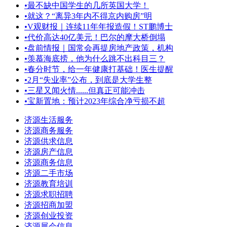
•
最不缺中国学生的几所英国大学！
•
就这？“离异3年内不得京内购房”明
•
V观财报｜连续11年年报造假！ST鹏博士
•
代价高达40亿美元！巴尔的摩大桥倒塌
•
盘前情报｜国常会再提房地产政策，机构
•
羡慕海底捞，他为什么跳不出科目三？
•
春分时节，给一年健康打基础！医生提醒
•
2月“失业率”公布，到底是大学生整
•
三星又闻火情......但真正可能冲击
•
宝新置地：预计2023年综合净亏损不超
济源生活服务
济源商务服务
济源供求信息
济源房产信息
济源商务信息
济源二手市场
济源教育培训
济源求职招聘
济源招商加盟
济源创业投资
济源展会信息