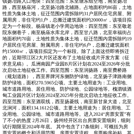
镇扬冶路入口地块：四至范围：东至塘东组空地，南至扬冶
路，西至杨庙河，北至扬冶路北辅路。占地面积约86亩，土地
性质为集体土地，征迁范围内需拆除约31户居民住宅房屋、附
属用房，非住宅约1户，总搬迁建筑面积约20000㎡，该项目拟
定为一个标段。杨庙镇老小学周边地块：四至范围：东至敬老
院东侧巷子，南至杨庙水库北岸，西至甘八路，北至幸福街占
地面积约70亩，土地性质为集体土地，征迁范围内需拆除约19
户居民住宅房屋、附属用房，非住宅约6户，总搬迁建筑面积
约15000㎡，该项目拟定为一个标段。除了上面这些即将拆迁
的，近期邗江区2大片区还发布了土地征收成片开发方案（征
求意见稿）。瓜洲南园产业园B片区计划在2024至2026年分批
次启动土地征收工作。四至范围：东至润扬路，南至费桥路
（规划道路），西至界牌河东侧防护绿地，北至扬子津路南侧
防护绿地，面积270.5965公顷。主要土地用途为：工业用地、
城市道路用地、居住用地、防护绿地、公园绿地等。槐泗镇酒
甸工业园片区计划在2024至2025年分批次启动土地征收工作。
四至范围：东至酒双线，西至扬菱线，南至新甘泉大道，北至
北涧河，面积134.1612公顷。主要土地用途为：居住用地、工
业用地、公园绿地、城市道路用地等。进入2024“房票安置”有
了不小的热度 2月26日，扬州经开区出台房票安置细则，细则
试行期限至2024年年底。 其中包含了17条细则，可概括为房
票安置的概念和适用范围、房票安置流程、房票购房补贴、其