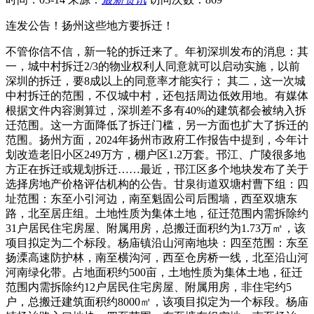
连发公告！扬州这些地方要拆迁！
不管你信不信，新一轮的拆迁来了。年初深圳发布的消息：其
一，城中村拆迁2/3的物业权利人同意就可以启动实施，以前
深圳的拆迁，要8成以上的同意率才能实行； 其二，这一次城
中村拆迁的范围，不仅城中村，还包括周边低效用地。有媒体
根据文件内容测算过，深圳差不多有40%的建筑都会被纳入拆
迁范围。这一方面降低了拆迁门槛，另一方面也扩大了拆迁的
范围。扬州方面，2024年扬州市政府工作报告中提到，今年计
划改造老旧小区249万方，棚户区1.2万套。邗江、广陵很多地
方正在拆迁或规划拆迁……最近，邗江区多个地块发布了关于
选择房地产价格评估机构的公告。甘泉街道双塘村曹下组：四
址范围：东至小引河边，南至魁固公司后围墙，西至双塘东
路，北至居庄组。土地性质为集体土地，征迁范围内需拆除约
31户居民住宅房屋、附属用房，总搬迁面积约为1.73万㎡，该
项目拟定为二个标段。杨庙镇沿山河南地块：四至范围：东至
扬溧高速防护林，南至横沟河，西至仓房桥一线，北至沿山河
河南绿化带。占地面积约500亩，土地性质为集体土地，征迁
范围内需拆除约12户居民住宅房屋、附属用房，非住宅约5
户，总搬迁建筑面积约8000㎡，该项目拟定为一个标段。杨庙