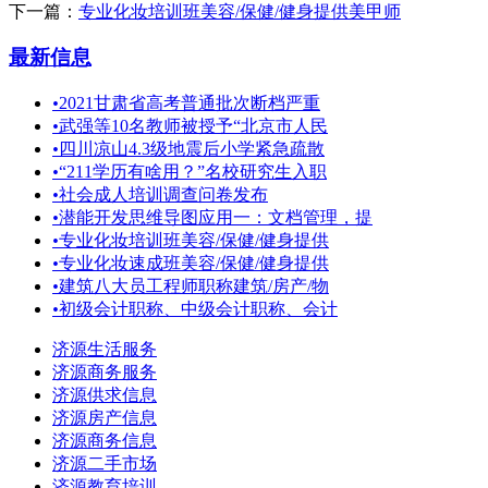
下一篇：
专业化妆培训班美容/保健/健身提供美甲师
最新信息
•
2021甘肃省高考普通批次断档严重
•
武强等10名教师被授予“北京市人民
•
四川凉山4.3级地震后小学紧急疏散
•
“211学历有啥用？”名校研究生入职
•
社会成人培训调查问卷发布
•
潜能开发思维导图应用一：文档管理，提
•
专业化妆培训班美容/保健/健身提供
•
专业化妆速成班美容/保健/健身提供
•
建筑八大员工程师职称建筑/房产/物
•
初级会计职称、中级会计职称、会计
济源生活服务
济源商务服务
济源供求信息
济源房产信息
济源商务信息
济源二手市场
济源教育培训