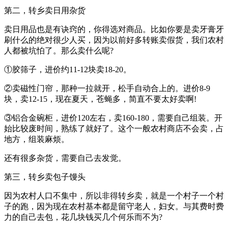
第二，转乡卖日用杂货
卖日用品也是有诀窍的，你得选对商品。比如你要是卖牙膏牙
刷什么的绝对很少人买，因为以前好多转账卖假货，我们农村
人都被坑怕了。那么卖什么呢?
①胶筛子，进价约11-12块卖18-20。
②卖磁性门帘，那种一拉就开，松手自动合上的。进价8-9
块，卖12-15，现在夏天，苍蝇多，简直不要太好卖啊!
③铝合金碗柜，进价120左右，卖160-180，需要自己组装。开
始比较废时间，熟练了就好了。这个一般农村商店不会卖，占
地方，组装麻烦。
还有很多杂货，需要自己去发觉。
第三，转乡卖包子馒头
因为农村人口不集中，所以非得转乡卖，就是一个村子一个村
子的跑，因为现在农村基本都是留守老人，妇女。与其费时费
力的自己去包，花几块钱买几个何乐而不为?