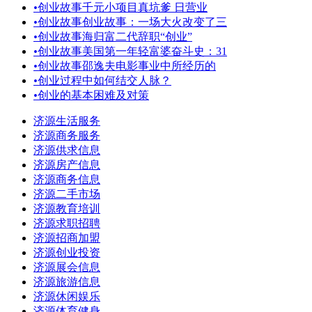
•
创业故事千元小项目真坑爹 日营业
•
创业故事创业故事：一场大火改变了三
•
创业故事海归富二代辞职“创业”
•
创业故事美国第一年轻富婆奋斗史：31
•
创业故事邵逸夫电影事业中所经历的
•
创业过程中如何结交人脉？
•
创业的基本困难及对策
济源生活服务
济源商务服务
济源供求信息
济源房产信息
济源商务信息
济源二手市场
济源教育培训
济源求职招聘
济源招商加盟
济源创业投资
济源展会信息
济源旅游信息
济源休闲娱乐
济源体育健身