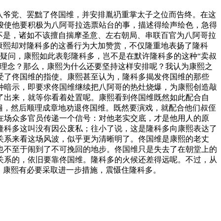
八爷党、罢黜了佟国维，并安排胤礽重掌太子之位而告终。在这
唆使他要积极为八阿哥拉选票站台的事，描述得绘声绘色，急得
不是，诸如不该擅自揣摩圣意、左右朝局、串联百官为八阿哥拉
康熙却对隆科多的这番行为大加赞赏，不仅隆重地表扬了隆科
一个疑问，康熙如此表彰隆科多，岂不是在默许隆科多的这种“卖叔
国理念？那么，康熙为什么还要坚持这样安排呢？我认为康熙之
受了佟国维的指使。康熙甚至认为，隆科多揭发佟国维的那些
种暗示，即要求佟国维继续把八阿哥的热灶烧爆，为康熙创造敲
了出来，就等你看着处置呢。康熙看到佟国维既然如此配合自
遍，然后顺理成章地劝退佟国维。既然要演戏，就配合他们叔侄
在场众多官员传递一个信号：对他老实交底，才是他用人的原
隆科多这叫没有因公废私；往小了说，这是隆科多向康熙表达了
关系来看这场风波，似乎更为清晰明了。佟国维是康熙的老丈
也不至于闹到了不可挽回的地步。佟国维只是失去了在朝堂上的
关系的，依旧要靠佟国维。隆科多的火候还差得远呢。不过，从
，康熙有必要采取进一步措施，震慑住隆科多。