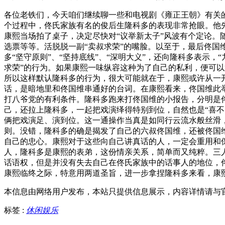
各位老铁们，今天咱们继续聊一些和电视剧《雍正王朝》有关
个过程中，佟氏家族有名的俊后生隆科多的表现非常抢眼。他
康熙当场拍了桌子，决定尽快对“议举新太子”风波有个定论
选票等等。活脱脱一副“卖叔求荣”的嘴脸。以至于，最后佟
多“坚守原则”、“坚持底线”、“深明大义”，还向隆科多表示
求荣”的行为。如果康熙一味纵容这种为了自己的私利，便可
所以这样默认隆科多的行为，很大可能就在于，康熙或许从一
话，是暗地里和佟国维串通好的台词。在康熙看来，佟国维此
打八爷党的有利条件。隆科多跑来打佟国维的小报告，分明是
己，还拉上隆科多，一起把戏演绎得特别到位，自然也是“喜
俩把戏演足、演到位。这一通操作当真是如同行云流水般丝滑
则。没错，隆科多的确是揭发了自己的六叔佟国维，还被佟国
自己的忠心。康熙对于这些向自己讲真话的人，一定会重用和
人，隆科多是康熙的表弟，这份情亲关系，简单而又纯粹。三
话语权，但是并没有失去自己在佟氏家族中的话事人的地位，
康熙临终之际，特意用两道圣旨，进一步拿捏隆科多来看，康
本信息由网络用户发布，
本站只提供信息展示，内容详情请与
标签 :
休闲娱乐