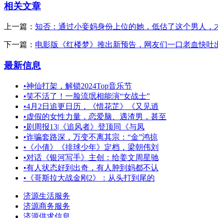
相关文章
上一篇：
知否：通过小妾妈身份上位的她，低估了这个男人，
下一篇：
电影版《红楼梦》推出新预告，网友们一口老血快吐
最新信息
•
神仙打架，解锁2024Top音乐节
•
笑不活了！一脸流氓相能演“女战士”
•
4月2日追更日历，《惜花芷》《又见逍
•
虚假的女性力量，恋爱脑、遇渣男，甚至
•
剧周报13|《追风者》登顶同《与凤
•
诈骗套路深，万变不离其宗：“金”鸿掠
•
《小倩》《排球少年》定档，梁朝伟刘
•
对话《银河写手》主创：给姜文周星驰
•
有人状态好到出奇，有人肿到妈都不认
•
《哥斯拉大战金刚2》：从头打到尾的
济源生活服务
济源商务服务
济源供求信息