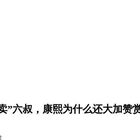
卖”六叔，康熙为什么还大加赞
赏