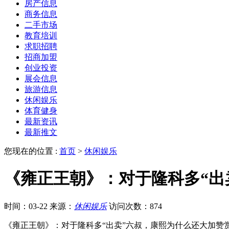
房产信息
商务信息
二手市场
教育培训
求职招聘
招商加盟
创业投资
展会信息
旅游信息
休闲娱乐
体育健身
最新资讯
最新推文
您现在的位置 :
首页
>
休闲娱乐
《雍正王朝》：对于隆科多“出
时间：03-22
来源：
休闲娱乐
访问次数：874
《雍正王朝》：对于隆科多“出卖”六叔，康熙为什么还大加赞