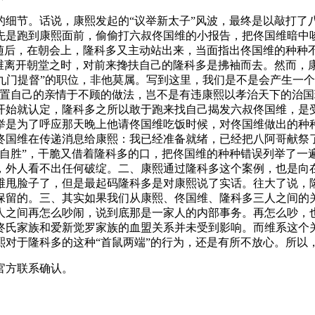
的细节。话说，康熙发起的“议举新太子”风波，最终是以敲打了
先是跑到康熙面前，偷偷打六叔佟国维的小报告，把佟国维暗中
。随后，在朝会上，隆科多又主动站出来，当面指出佟国维的种种
国维离开朝堂之时，对前来搀扶自己的隆科多是拂袖而去。然而，
，“九门提督”的职位，非他莫属。写到这里，我们是不是会产生
以置自己的亲情于不顾的做法，岂不是有违康熙以孝治天下的治
开始就认定，隆科多之所以敢于跑来找自己揭发六叔佟国维，是
举是为了呼应那天晚上他请佟国维吃饭时候，对佟国维做出的种
佟国维在传递消息给康熙：我已经准备就绪，已经把八阿哥献祭
不自胜”，干脆又借着隆科多的口，把佟国维的种种错误列举了一
，外人看不出任何破绽。二、康熙通过隆科多这个案例，也是向
维甩脸子了，但是最起码隆科多是对康熙说了实话。往大了说，
保留的。三、其实如果我们从康熙、佟国维、隆科多三人之间的
人之间再怎么吵闹，说到底那是一家人的内部事务。再怎么吵，
佟氏家族和爱新觉罗家族的血盟关系并未受到影响。而维系这个
熙对于隆科多的这种“首鼠两端”的行为，还是有所不放心。所以
官方联系确认。